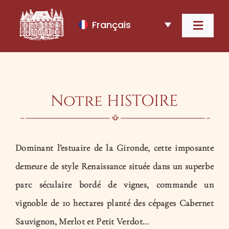
Passer
au
Français
contenu
Navig
à
Accueil
bascu
Le Domaine
Notre HISTOIRE
Nos Vins
Dominant l’estuaire de la Gironde, cette imposante
Œnotourisme
demeure de style Renaissance située dans un superbe
parc séculaire bordé de vignes, commande un
Hébergement
vignoble de 10 hectares planté des cépages Cabernet
Contact
Sauvignon, Merlot et Petit Verdot…