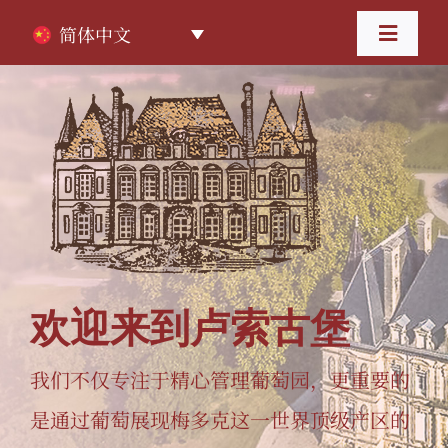
跳
过
简体中文
Toggl
内
容
Navig
首页
关于酒庄
葡萄酒
葡萄酒旅游
欢迎来到卢索古堡
住宿
我们不仅专注于精心管理葡萄园，更重要的
联系我们
是通过葡萄展现梅多克这一世界顶级产区的