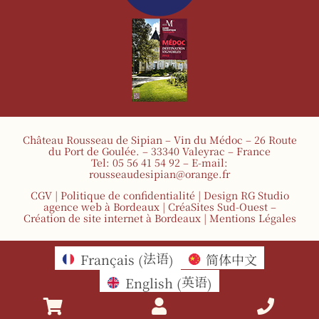
Château Rousseau de Sipian – Vin du Médoc – 26 Route
du Port de Goulée. – 33340 Valeyrac – France
Tel: 05 56 41 54 92 – E-mail:
rousseaudesipian@orange.fr
CGV
|
Politique de confidentialité
| Design RG Studio
agence web à Bordeaux | CréaSites Sud-Ouest –
Création de site internet à Bordeaux
|
Mentions Légales
法语
Français
简体中文
(
)
英语
English
(
)