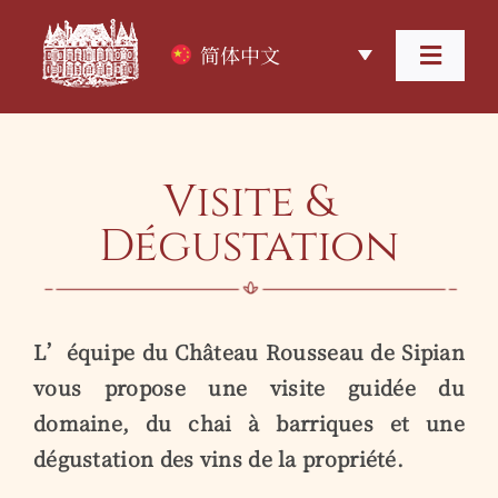
跳
过
简体中文
内
Toggl
容
Navig
首页
Visite &
关于酒庄
Dégustation
葡萄酒
葡萄酒旅游
L’équipe du Château Rousseau de Sipian
vous propose une visite guidée du
住宿
domaine, du chai à barriques et une
dégustation des vins de la propriété.
联系我们