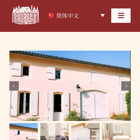
跳
过
简体中文
内
Toggl
容
Navig
首页
关于酒庄
葡萄酒


葡萄酒旅游
住宿
联系我们