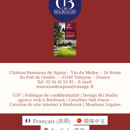
Château Rousseau de Sipian – Vin du Médoc – 26 Route
du Port de Goulée. – 33340 Valeyrac – France
Tel: 05 56 41 54 92 – E-mail:
rousseaudesipian@orange.fr
CGV
|
Politique de confidentialité
| Design RG Studio
agence web à Bordeaux | CréaSites Sud-Ouest –
Création de site internet à Bordeaux
|
Mentions Légales
法语
Français
简体中文
(
)
英语