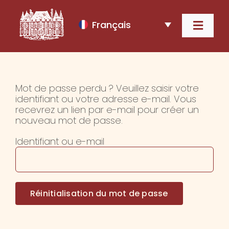
Passer
au
Français
contenu
Navig
à
Accueil
bascu
Le Domaine
Mot de passe perdu ? Veuillez saisir votre
identifiant ou votre adresse e-mail. Vous
recevrez un lien par e-mail pour créer un
Nos Vins
nouveau mot de passe.
Identifiant ou e-mail
Œnotourisme
Hébergement
Réinitialisation du mot de passe
Contact