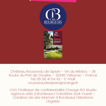
Château Rousseau de Sipian – Vin du Médoc – 26
Route du Port de Goulée. – 33340 Valeyrac – France
Tel: 05 56 41 54 92 – E-mail:
rousseaudesipian@orange.fr
CGV
|
Politique de confidentialité
| Design RG Studio
agence web à Bordeaux | CréaSites Sud-Ouest –
Création de site internet à Bordeaux
|
Mentions
Légales