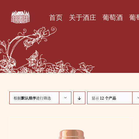
跳
过
内
首页
关于酒庄
葡萄酒
葡
容
根据
默认排序
进行筛选
显示
12 个产品