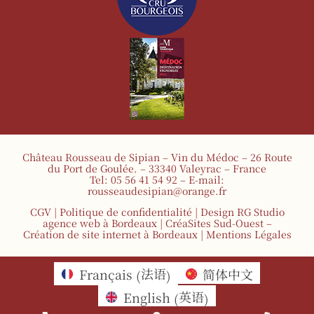
Château Rousseau de Sipian – Vin du Médoc – 26 Route
du Port de Goulée. – 33340 Valeyrac – France
Tel: 05 56 41 54 92 – E-mail:
rousseaudesipian@orange.fr
CGV
|
Politique de confidentialité
| Design RG Studio
agence web à Bordeaux | CréaSites Sud-Ouest –
Création de site internet à Bordeaux
|
Mentions Légales
法语
Français
简体中文
(
)
英语
English
(
)