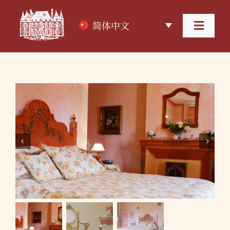
跳
过
简体中文
内
Toggl
容
Navig
首页
关于酒庄
葡萄酒


葡萄酒旅游
住宿
联系我们